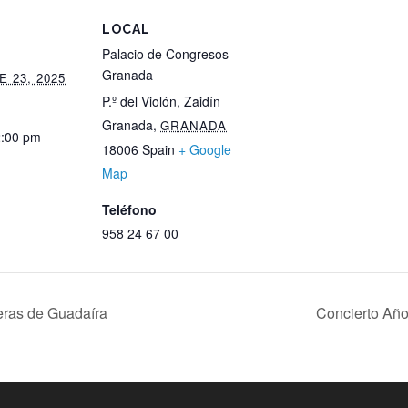
S
LOCAL
Palacio de Congresos –
Granada
 23, 2025
P.º del Violón, Zaidín
Granada
,
GRANADA
2:00 pm
18006
Spain
+ Google
Map
Teléfono
958 24 67 00
eras de Guadaíra
Concierto Año