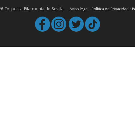
6 Orquesta Filarmonía de Sevilla
·
·
Aviso legal
Política de Privacidad
P