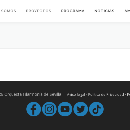
S SOMOS
PROYECTOS
PROGRAMA
NOTICIAS
AM
6 Orquesta Filarmonía de Sevilla
·
·
Aviso legal
Política de Privacidad
P