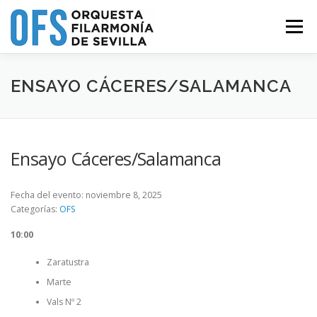
Saltar
al
Menú
contenido
QUIÉNES SOMOS
PROYECTOS
PROGRAMA
ENSAYO CÁCERES/SALAMANCA
NOTICIAS
AMIGOS DE LA OFS
MÚSICOS
Ensayo Cáceres/Salamanca
CONTACTO
Fecha del evento: noviembre 8, 2025
Categorías:
OFS
10:00
Zaratustra
Marte
Vals Nº 2