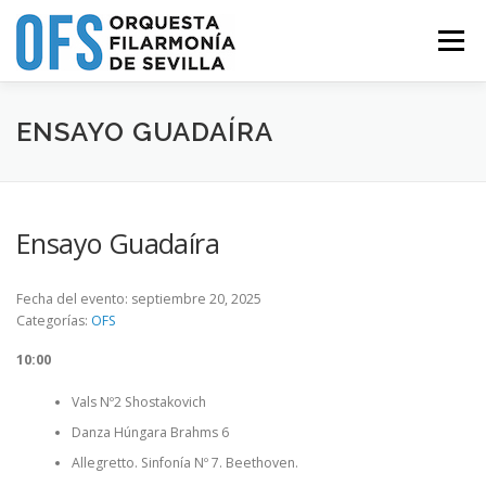
Saltar
al
Menú
contenido
QUIÉNES SOMOS
PROYECTOS
PROGRAMA
ENSAYO GUADAÍRA
NOTICIAS
AMIGOS DE LA OFS
MÚSICOS
Ensayo Guadaíra
CONTACTO
Fecha del evento: septiembre 20, 2025
Categorías:
OFS
10:00
Vals Nº2 Shostakovich
Danza Húngara Brahms 6
Allegretto. Sinfonía Nº 7. Beethoven.