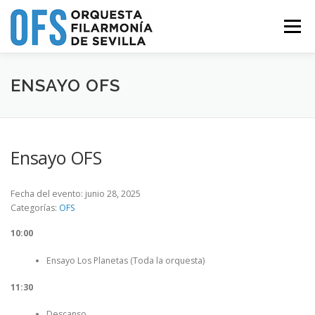
Saltar
al
Menú
contenido
QUIÉNES SOMOS
PROYECTOS
PROGRAMA
ENSAYO OFS
NOTICIAS
AMIGOS DE LA OFS
MÚSICOS
Ensayo OFS
CONTACTO
Fecha del evento: junio 28, 2025
Categorías:
OFS
10:00
Ensayo Los Planetas (Toda la orquesta)
11:30
Descanso